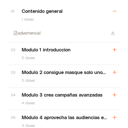
Contenido general
01
1 clases
advertencia!
Modulo 1 introduccion
02
5 clases
Modulo 2 consigue masque solo unos clicks
03
5 clases
Modulo 3 crea campañas avanzadas
04
4 clases
Módulo 4 aprovecha las audiencias en búsqued
05
3 clases