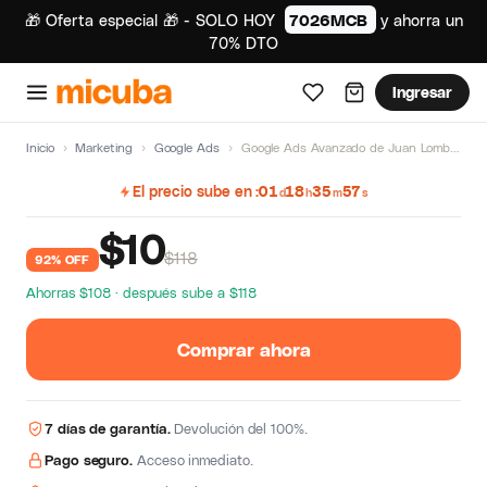
🎁 Oferta especial 🎁 - SOLO HOY
7026MCB
y ahorra un
70% DTO
Ingresar
Inicio
›
Marketing
›
Google Ads
›
Google Ads Avanzado de Juan Lombana
El precio sube en
01
18
35
57
d
h
m
s
$
10
$118
92% OFF
Ahorras $108 · después sube a $118
Comprar ahora
7 días de garantía.
Devolución del 100%.
Pago seguro.
Acceso inmediato.