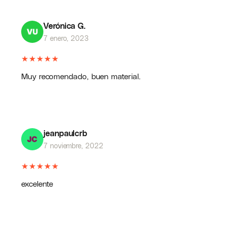
Verónica G.
7 enero, 2023
★
★
★
★
★
Muy recomendado, buen material.
jeanpaulcrb
7 noviembre, 2022
★
★
★
★
★
excelente