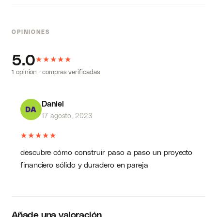
OPINIONES
5.0
★
★
★
★
★
1 opinión · compras verificadas
Daniel
17 agosto, 2023
★
★
★
★
★
descubre cómo construir paso a paso un proyecto
financiero sólido y duradero en pareja
Añade una valoración