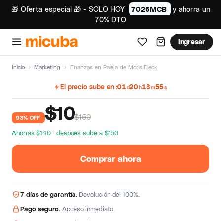
🎁 Oferta especial 🎁 - SOLO HOY
7026MCB
y ahorra un
70% DTO
Ingresar
Inicio
›
Marketing
›
Finanzas en Pareja de Moris Dieck
El precio sube en
01
20
13
54
d
h
m
s
$
10
$150
93% OFF
Ahorras $140 · después sube a $150
Comprar ahora
7 días de garantía.
Devolución del 100%.
Pago seguro.
Acceso inmediato.