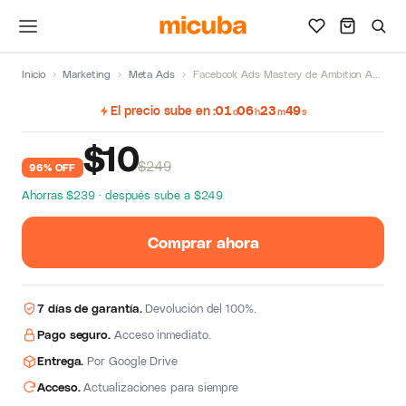
Inicio
›
Marketing
›
Meta Ads
›
Facebook Ads Mastery de Ambition Agency
El precio sube en
01
06
23
49
d
h
m
s
$
10
$249
96% OFF
Ahorras $239 · después sube a $249
Comprar ahora
7 días de garantía.
Devolución del 100%.
Pago seguro.
Acceso inmediato.
Entrega.
Por Google Drive
Acceso.
Actualizaciones para siempre