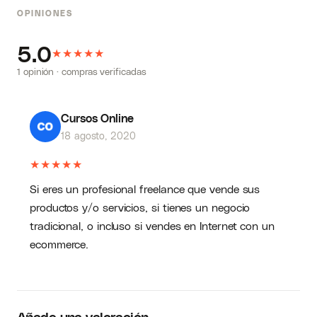
OPINIONES
marketing digital exitosa, de experiencia
comprobable y con oficinas en La Plata y
5.0
★
★
Buenos Aires, en donde tuvimos la posibilidad
★
★
★
de trabajar con más de 300 clientes de
1 opinión · compras verificadas
diferentes rubros.
Cursos Online
18 agosto, 2020
★
★
★
★
★
Si eres un profesional freelance que vende sus
productos y/o servicios, si tienes un negocio
tradicional, o incluso si vendes en Internet con un
ecommerce.
Añade una valoración