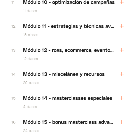
Módulo 10 - optimización de campañas
11
11 clases
Módulo 11 - estrategias y técnicas avanzadas
12
18 clases
Módulo 12 - roas, ecommerce, eventos y convers
13
12 clases
Módulo 13 - miscelánea y recursos
14
20 clases
Módulo 14 - masterclasses especiales
15
4 clases
Módulo 15 - bonus masterclass advance lead g
16
24 clases