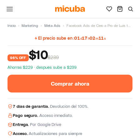
Inicio
›
Marketing
›
Meta Ads
›
Facebook Ads de Cero a Pro de Luis tenorio
El precio sube en
01
17
02
11
d
h
m
s
$
10
$239
96% OFF
Ahorras $229 · después sube a $239
Comprar ahora
7 días de garantía.
Devolución del 100%.
Pago seguro.
Acceso inmediato.
Entrega.
Por Google Drive
Acceso.
Actualizaciones para siempre