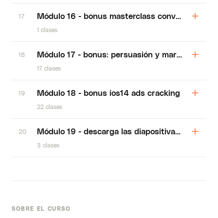
Módulo 16 - bonus masterclass convertion rate 
17
1 clases
Módulo 17 - bonus: persuasión y marketing de r
18
17 clases
Módulo 18 - bonus ios14 ads cracking
19
22 clases
Módulo 19 - descarga las diapositivas del curso
20
3 clases
SOBRE EL CURSO