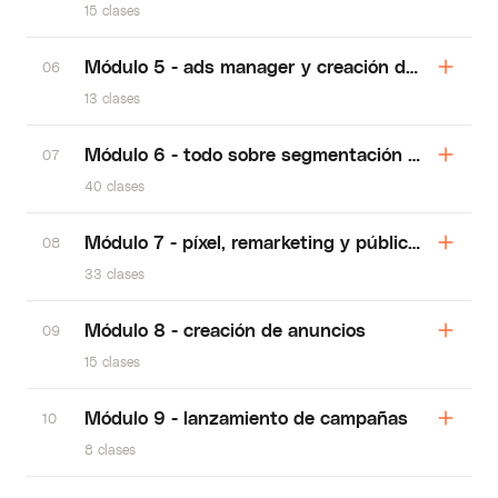
15 clases
Módulo 5 - ads manager y creación de campañ
06
13 clases
Módulo 6 - todo sobre segmentación y ads ma
07
40 clases
Módulo 7 - píxel, remarketing y públicos
08
33 clases
Módulo 8 - creación de anuncios
09
15 clases
Módulo 9 - lanzamiento de campañas
10
8 clases