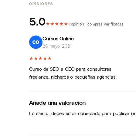
OPINIONES
5.0
★
★
★
★
★
1 opinión · compras verificadas
Cursos Online
26 mayo, 2021
★
★
★
★
★
Curso de SEO a CEO para consultores
freelance, nicheros o pequeñas agencias
Añade una valoración
Lo siento, debes estar
conectado
para publicar u