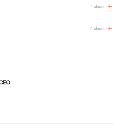
1 clases
2 clases
a CEO