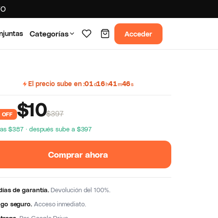
TO
Acceder
njuntas
Categorías
El precio sube en
01
16
41
46
d
h
m
s
$
10
$397
 OFF
ras $387 · después sube a $397
Comprar ahora
días de garantía.
Devolución del 100%.
go seguro.
Acceso inmediato.