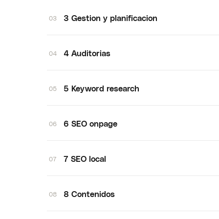
3 Gestion y planificacion
03
4 Auditorias
04
5 Keyword research
05
6 SEO onpage
06
7 SEO local
07
8 Contenidos
08