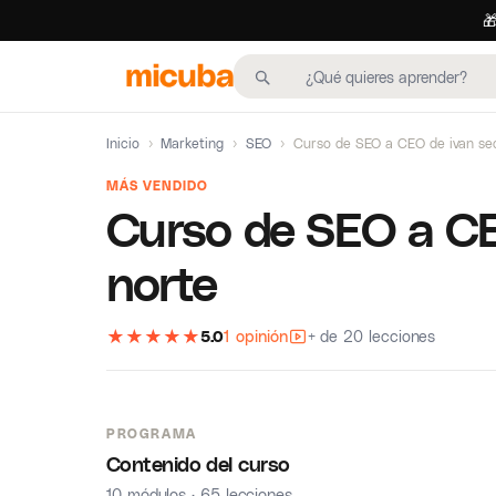

Inicio
›
Marketing
›
SEO
›
Curso de SEO a CEO de ivan seo
MÁS VENDIDO
Curso de SEO a CE
norte
★
★
★
★
★
5.0
1 opinión
+ de 20 lecciones
PROGRAMA
Contenido del curso
10 módulos · 65 lecciones