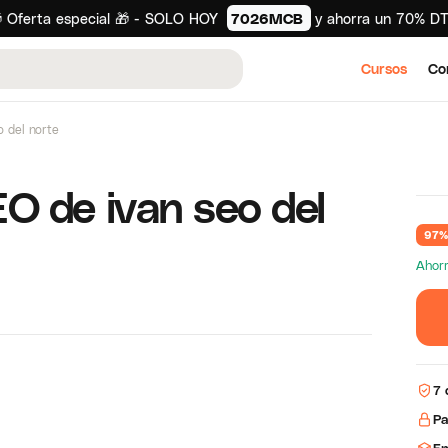
 Oferta especial 🎁 - SOLO HOY
7026MCB
y ahorra un 70% D
Cursos
Co
 del norte
O de ivan seo del
97%
Ahor
7 
Pa