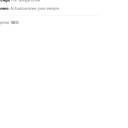
trega.
Por Google Drive
ceso.
Actualizaciones para siempre
gorías:
SEO