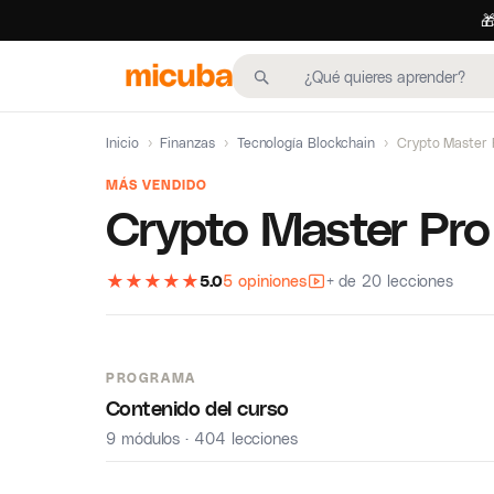

Inicio
›
Finanzas
›
Tecnología Blockchain
›
Crypto Master 
MÁS VENDIDO
Crypto Master Pro
★
★
★
★
★
5.0
5 opiniones
+ de 20 lecciones
PROGRAMA
Contenido del curso
9 módulos · 404 lecciones