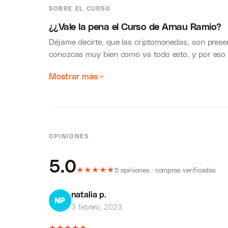
SOBRE EL CURSO
¿¿Vale la pena el Curso de Arnau Ramio?
Déjame decirte, que las criptomonedas, son presen
conozcas muy bien como va todo esto, y por eso te
Mostrar más
OPINIONES
5.0
★
★
★
★
★
5 opiniones · compras verificadas
natalia p.
3 febrero, 2023
★
★
★
★
★