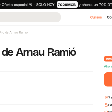
 Oferta especial 🎁 - SOLO HOY
7026MCB
y ahorra un 70% D
Cursos
Co
Pro de Arnau Ramió
 de Arnau Ramió
99%
Ahor
7 
Pa