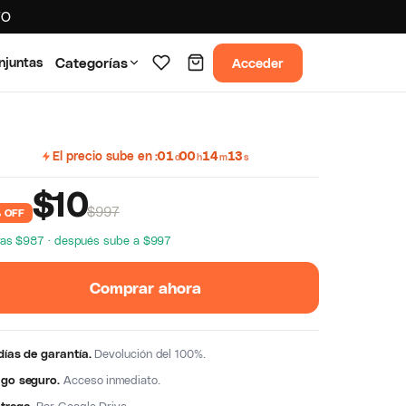
TO
Acceder
njuntas
Categorías
El precio sube en
01
00
14
12
d
h
m
s
$
10
$997
 OFF
ras $987 · después sube a $997
Comprar ahora
días de garantía.
Devolución del 100%.
go seguro.
Acceso inmediato.