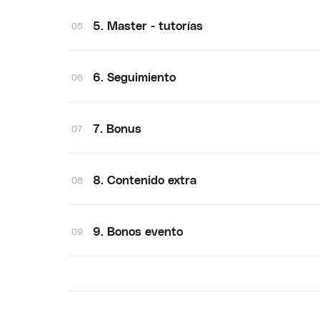
5. Master - tutorías
05
6. Seguimiento
06
7. Bonus
07
8. Contenido extra
08
9. Bonos evento
09