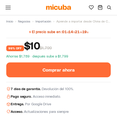
Inicio
›
Negocios
›
Importación
›
Aprende a importar desde China de Chantal Calderon
El precio sube en
01
14
21
18
d
h
m
s
$
10
$1,799
99% OFF
Ahorras $1,789 · después sube a $1,799
Comprar ahora
7 días de garantía.
Devolución del 100%.
Pago seguro.
Acceso inmediato.
Entrega.
Por Google Drive
Acceso.
Actualizaciones para siempre