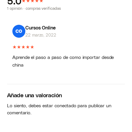
5.0
★
★
★
★
★
1 opinión · compras verificadas
Cursos Online
22 marzo, 2022
★
★
★
★
★
Aprende el paso a paso de como importar desde
china
Añade una valoración
Lo siento, debes estar
conectado
para publicar un
comentario.