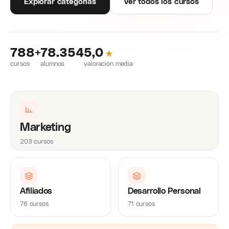
Explorar categorías
Ver todos los cursos
788+
78.354
5,0
★
cursos
alumnos
valoración media
Marketing
203 cursos
Afiliados
Desarrollo Personal
76 cursos
71 cursos