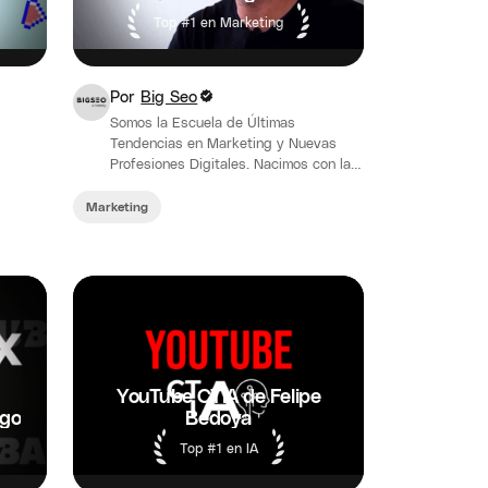
Top #1 en Marketing
Por
Big Seo
Somos la Escuela de Últimas
Tendencias en Marketing y Nuevas
Profesiones Digitales. Nacimos con la
misión de divulgar las habilidades del
marketing digital de…
Marketing
YouTube CTIA de Felipe
ago
Bedoya
Top #1 en IA