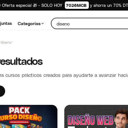
 Oferta especial 🎁 - SOLO HOY
7026MCB
y ahorra un 70% D
juntas
Categorías
“diseno”
resultados
a cursos prácticos creados para ayudarte a avanzar hacia
×