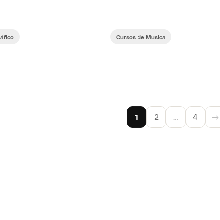
áfico
Cursos de Musica
→
1
2
…
4