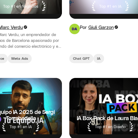
Top #1 en Negocios
Top #1 en IA
Marc Verdu
Por
Giuli Garzon
Marc Verdu, un emprendedor de
os de Barcelona apasionado por
ndo del comercio electrónico y el
hipping.
ce
Meta Ads
Chat GPT
IA
uipo IA 2025 de Sergi
Torrabadella
IA Box Pack de Laura Bl
Top #1 en IA
Top #1 en Diseño