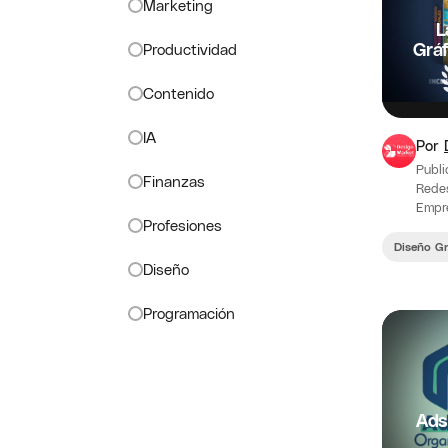
Marketing
L
Gráf
Productividad
Contenido
IA
Por
Publi
Finanzas
Redes
Empre
Profesiones
desar
el m
Diseño Gr
Diseño
Programación
Ads