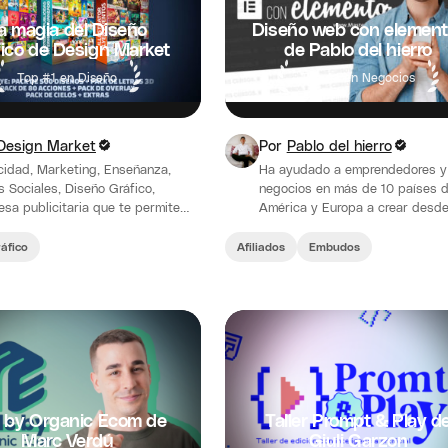
a magia del Diseño
Diseño web con element
ico de Design Market
de Pablo del hierro
Top #1 en Diseño
Top #1 en Negocios
Design Market
Por
Pablo del hierro
cidad, Marketing, Enseñanza,
Ha ayudado a emprendedores y
 Sociales, Diseño Gráfico,
negocios en más de 10 países 
sa publicitaria que te permite
América y Europa a crear desde
rollarte y competir a otro nivel en
su propio negocio en Internet.…
ercado. En Design Market…
áfico
Afiliados
Embudos
 by Organic Ecom de
Taller Prompt & Play d
Marc Verdú
Giuli Garzon