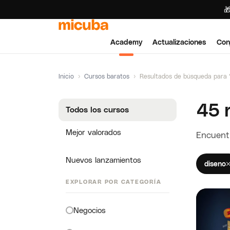

Academy
Actualizaciones
Con
Inicio
›
Cursos baratos
›
Resultados de búsqueda para 
45 
Todos los cursos
Mejor valorados
Encuentr
Nuevos lanzamientos
diseno
EXPLORAR POR CATEGORÍA
Negocios