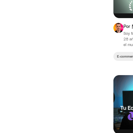
Por
Soy 
28 añ
el mu
Drops
E-commer
Tu Eq