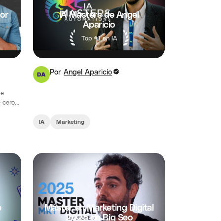
or
IA Masters de Angel
Aparicio
Top #1 en IA
Por
Angel Aparicio
de
 cero
IA
Marketing
e
Máster en Marketing Digital
2025 de Big Seo