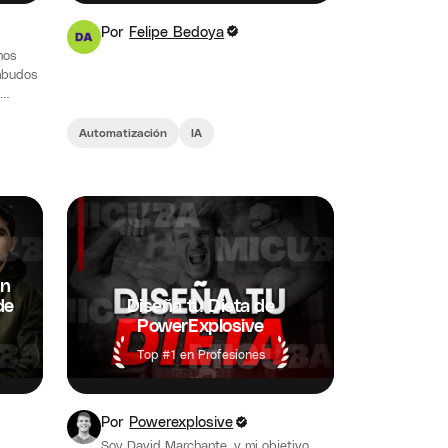
Por
Felipe Bedoya
nos
mbudos
s,
Automatización
IA
en
de
Diseña tu Dieta de
PowerExplosive
Top #1 en Profesiones
Por
Powerexplosive
Soy David Marchante, y mi objetivo