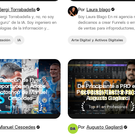
Sergi Torrabadella
Por
Laura blago
ergi Torrabadella y, no, no soy
Soy Laura Blago En mi agencia 
“gurú” de la IA. Soy ingeniero en
dedicamos a crear Funnels o e
logías de la Información y
de ventas para infoproductores,
icación, especializado en
influencers, afiliados, lanzadore
igencia…
creadores de contenido y…
zación
IA
Arte Digital y Activos Digitales
Creación de Flyer
eportivos en Adobe
De Principiante a PRO 
otoshop de Manuel
Producción Electrónica 
Cespedes
Augusto Gagliardi
Top #1 en Diseño
Top #1 en Profesiones
Manuel Cespedes
Por
Augusto Gagliardi