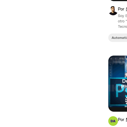
Por
Soy S
otro 
Tecno
Comun
Intel
Automati
D
Ph
Por